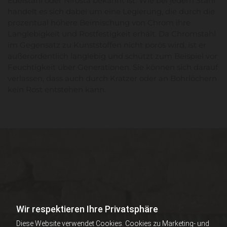
Edelstahl oder Nirosta bekannt ist. Wie bei jedem Stahl
handelt es sich dabei um eine Legierung, die durch die
prozentual höhere Beimischung von Chrom ihre
Langlebigkeit und Rostfestigkeit erhält. Da Chromstahl
im Gegensatz zu Kunststoffen nicht porös wird, ist er
außerordentlich langlebig und schützt zum Beispiel vor
Feuchtigkeit über Generationen. Sie können sich darauf
verlassen, dass auch durch Kratzer oder an Bohrlöchern
kein Rost entstehen kann.
Wir respektieren Ihre Privatsphäre
Diese Website verwendet Cookies. Cookies zu Marketing- und