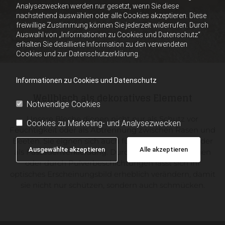
Analysezwecken werden nur gesetzt, wenn Sie diese
nachstehend auswählen oder alle Cookies akzeptieren. Diese
freiwillige Zustimmung können Sie jederzeit widerrufen. Durch
Auswahl von „Informationen zu Cookies und Datenschutz“
erhalten Sie detaillierte Information zu den verwendeten
Cookies und zur Datenschutzerklärung.
Informationen zu Cookies und Datenschutz
Wellblech als dekoratives Element
Notwendige Cookies
Unsere Bleche dienen nicht nur als Schutz vor
Cookies zu Marketing- und Analysezwecken
Feuchtigkeit oder als Abtrennung zwischen Rasen und
Beeten. Sie eignen sich auch für Balkongeländer oder
Ausgewählte akzeptieren
Alle akzeptieren
als Fassadenverkleidung. Durch Strukturstanzungen
oder durch Pulverbeschichtungen lässt sich ihr
optisches Erscheinungsbild erheblich verändern, damit
sie nicht nur schützen, sondern auch schmücken.